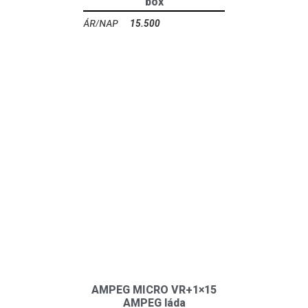
box
15.500
Ft
AMPEG MICRO VR+1×15
AMPEG láda