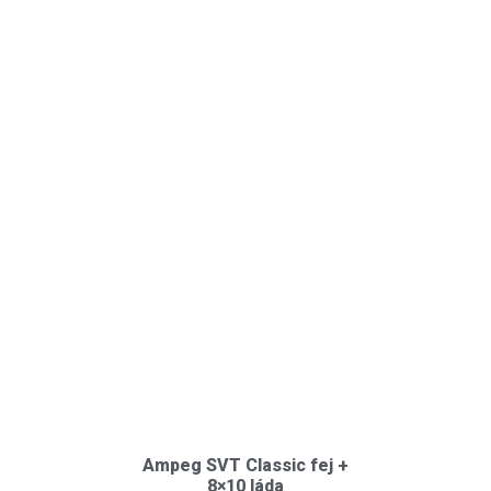
BASS SZETTEK
Ampeg SVT Classic fej +
8×10 láda