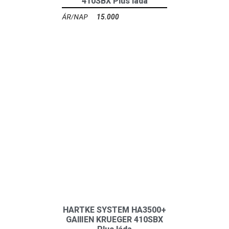
410SBX Plus láda
15.000
Ft
HARTKE SYSTEM HA3500+
GAllIEN KRUEGER 410SBX