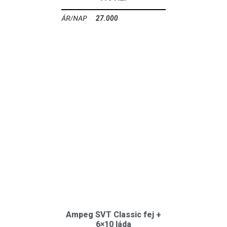
27.000
Ft
Ampeg SVT Classic fej +
6×10 láda