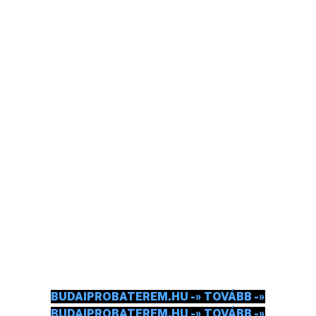
BUDAI PRÓBATEREM
MEGVAN A HANGSZER, MEGVAN A MOTIVÁCIÓ.
MOSTMÁR PRÓBÁLNI KÉNE EZERREL.
CSEKKOLJ BE.
BUDAIPROBATEREM.HU -» TOVÁBB -»
BUDAIPROBATEREM.HU -» TOVÁBB -»