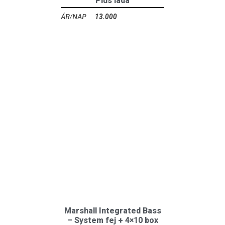
Plus láda
13.000
Ft
Marshall Integrated Bass
– System fej + 4×10 box