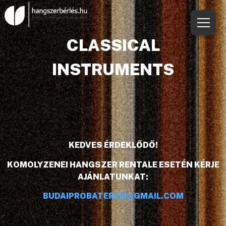
CLASSICAL
INSTRUMENTS
KEDVES ÉRDEKLŐDŐ!
KOMOLYZENEI HANGSZER RENTALE ESETÉN KÉRJE
AJÁNLATUNKAT:
BUDAIPROBATEREM@GMAIL.COM